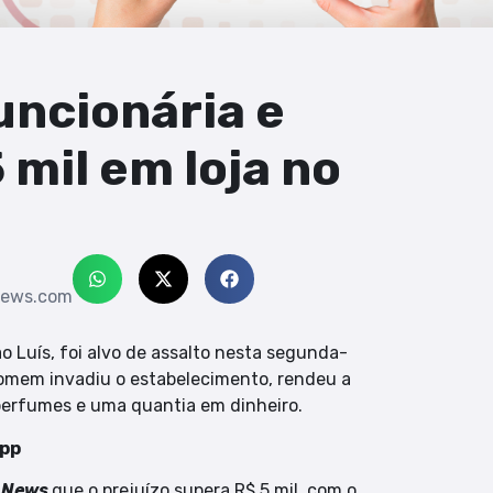
uncionária e
 mil em loja no
news.com
ão Luís, foi alvo de assalto nesta segunda-
homem invadiu o estabelecimento, rendeu a
 perfumes e uma quantia em dinheiro.
App
a News
que o prejuízo supera R$ 5 mil, com o