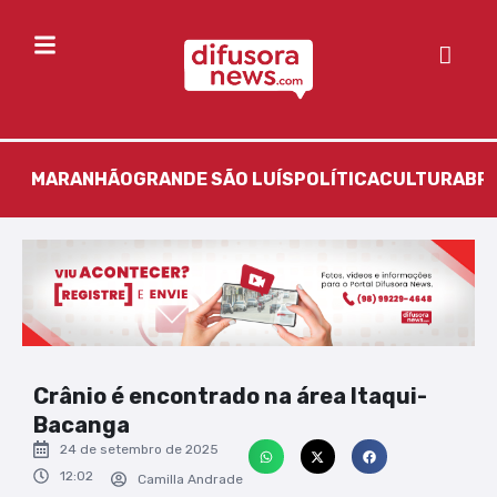
MARANHÃO
GRANDE SÃO LUÍS
POLÍTICA
CULTURA
BR
Crânio é encontrado na área Itaqui-
Bacanga
24 de setembro de 2025
12:02
Camilla Andrade