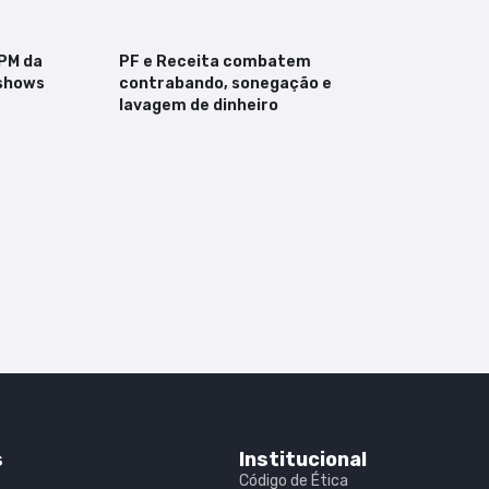
PM da
PF e Receita combatem
shows
contrabando, sonegação e
lavagem de dinheiro
s
Institucional
Código de Ética