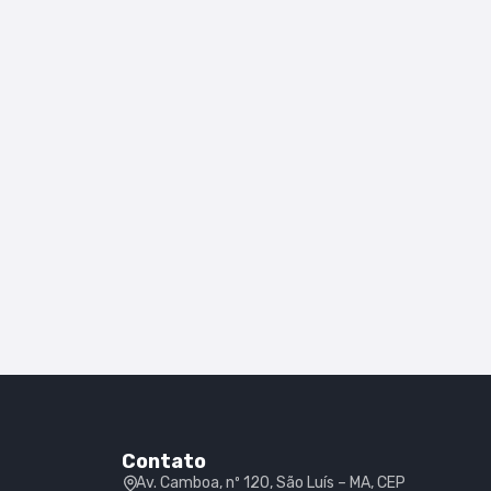
Contato
Av. Camboa, nº 120, São Luís – MA, CEP