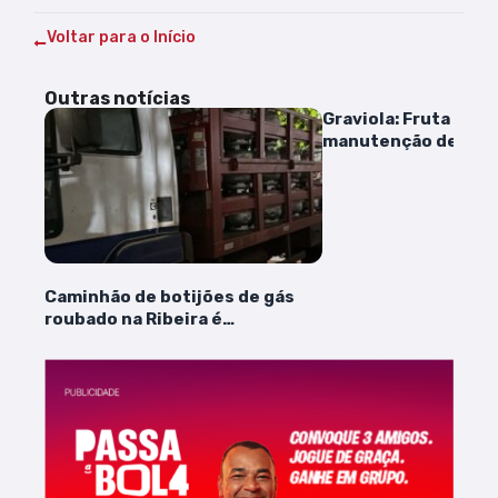
Voltar para o Início
Outras notícias
Graviola: Fruta é ali
manutenção de uma 
saudável
Caminhão de botijões de gás
roubado na Ribeira é
recuperado pela polícia, em São
Luís