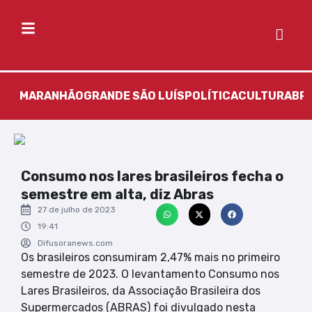
MARANHÃO
GRANDE SÃO LUÍS
POLÍTICA
CULTURA
BR
Consumo nos lares brasileiros fecha o
semestre em alta, diz Abras
27 de julho de 2023
19:41
Difusoranews.com
Os brasileiros consumiram 2,47% mais no primeiro
semestre de 2023. O levantamento Consumo nos
Lares Brasileiros, da Associação Brasileira dos
Supermercados (ABRAS) foi divulgado nesta