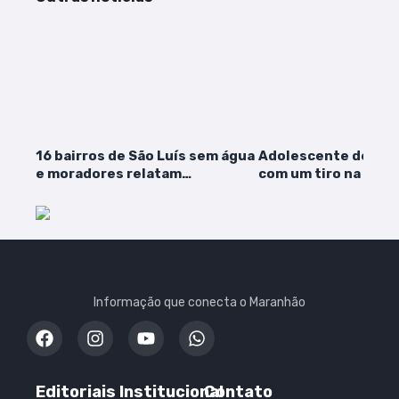
16 bairros de São Luís sem água
Adolescente de 13 
e moradores relatam
com um tiro na cab
dificuldades no abastecimento
Pinheiro
Informação que conecta o Maranhão
Editoriais
Institucional
Contato