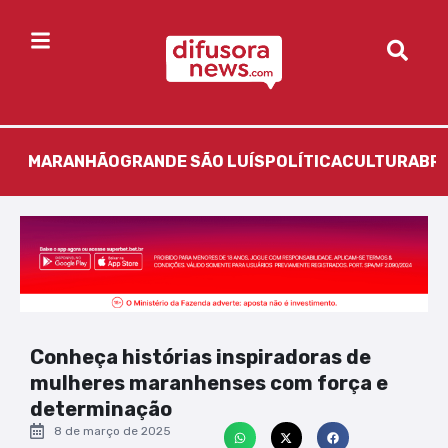
MARANHÃO
GRANDE SÃO LUÍS
POLÍTICA
CULTURA
BR
Conheça histórias inspiradoras de
mulheres maranhenses com força e
determinação
8 de março de 2025