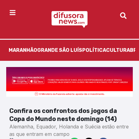
MARANHÃO
GRANDE SÃO LUÍS
POLÍTICA
CULTURA
BR
Confira os confrontos dos jogos da
Copa do Mundo neste domingo (14)
Alemanha, Equador, Holanda e Suécia estão entre
as que entram em campo