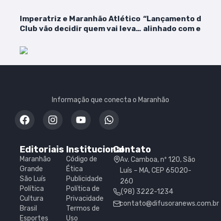
Imperatriz e Maranhão Atlético
“Lançamento do SB
Club vão decidir quem vai levar
alinhado com estra
o Campeonato Maranhense
adotada pela Difuso
diz Márcio Fontinha
Informação que conecta o Maranhão
Editoriais
Institucional
Contato
Maranhão
Código de
Av. Camboa, nº 120, São
Grande
Ética
Luís – MA, CEP 65020-
São Luís
Publicidade
260
Política
Política de
(98) 3222-1234
Cultura
Privacidade
contato@difusoranews.com.br
Brasil
Termos de
Esportes
Uso