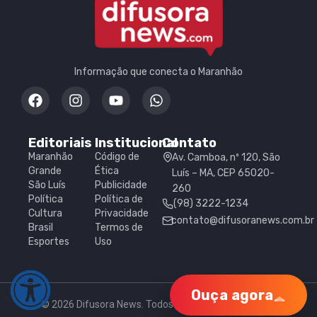
Informação que conecta o Maranhão
Editoriais
Institucional
Contato
Maranhão
Código de
Av. Camboa, nº 120, São
Grande
Ética
Luís – MA, CEP 65020-
São Luís
Publicidade
260
Política
Política de
(98) 3222-1234
Cultura
Privacidade
contato@difusoranews.com.br
Brasil
Termos de
Esportes
Uso
Ouça agora
© 2026 Difusora News. Todos os direitos reservados.