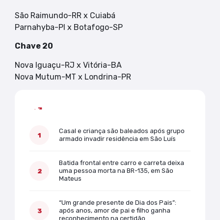
São Raimundo-RR x Cuiabá
Parnahyba-PI x Botafogo-SP
Chave 20
Nova Iguaçu-RJ x Vitória-BA
Nova Mutum-MT x Londrina-PR
Mais lidas
Casal e criança são baleados após grupo
armado invadir residência em São Luís
Batida frontal entre carro e carreta deixa
uma pessoa morta na BR-135, em São
Mateus
“Um grande presente de Dia dos Pais”:
após anos, amor de pai e filho ganha
reconhecimento na certidão