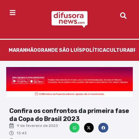
MARANHÃO
GRANDE SÃO LUÍS
POLÍTICA
CULTURA
BR
Confira os confrontos da primeira fase
da Copa do Brasil 2023
9 de fevereiro de 2023
13:43