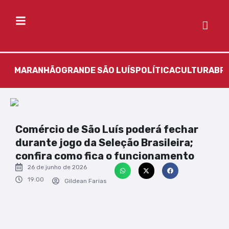
MARANHÃO
GRANDE SÃO LUÍS
POLÍTICA
CULTURA
BR
Comércio de São Luís poderá fechar
durante jogo da Seleção Brasileira;
confira como fica o funcionamento
26 de junho de 2026
19:00
Gildean Farias