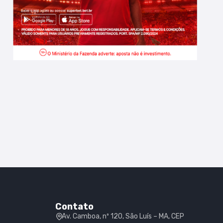
Contato
Av. Camboa, nº 120, São Luís – MA, CEP