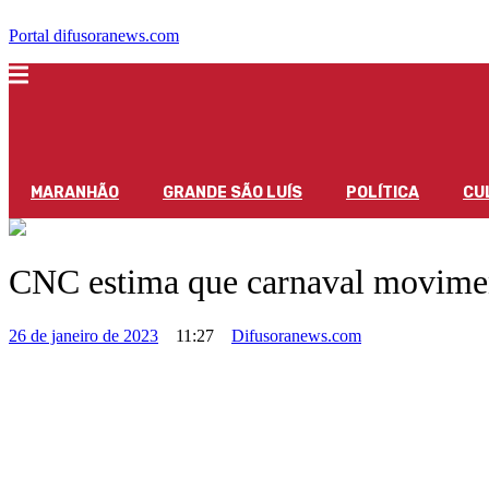
Portal difusoranews.com
MARANHÃO
GRANDE SÃO LUÍS
POLÍTICA
CU
CNC estima que carnaval moviment
26 de janeiro de 2023
11:27
Difusoranews.com