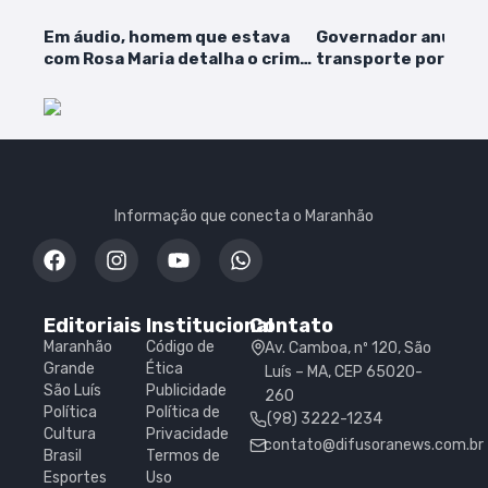
Em áudio, homem que estava
Governador anuncia
com Rosa Maria detalha o crime
transporte por app 
de feminicídio
da rede estadual de
Informação que conecta o Maranhão
Editoriais
Institucional
Contato
Maranhão
Código de
Av. Camboa, nº 120, São
Grande
Ética
Luís – MA, CEP 65020-
São Luís
Publicidade
260
Política
Política de
(98) 3222-1234
Cultura
Privacidade
contato@difusoranews.com.br
Brasil
Termos de
Esportes
Uso