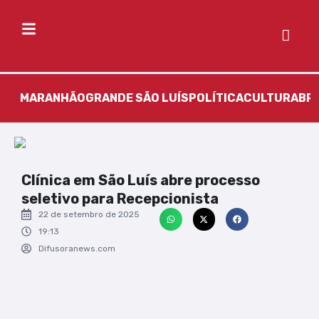
MARANHÃO
GRANDE SÃO LUÍS
POLÍTICA
CULTURA
BR
Clínica em São Luís abre processo
seletivo para Recepcionista
22 de setembro de 2025
19:13
Difusoranews.com