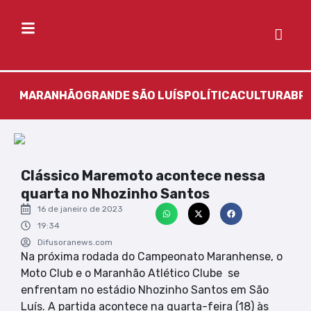
MARANHÃO
GRANDE SÃO LUÍS
POLÍTICA
CULTURA
BR
Clássico Maremoto acontece nessa
quarta no Nhozinho Santos
16 de janeiro de 2023
19:34
Difusoranews.com
Na próxima rodada do Campeonato Maranhense, o
Moto Club e o Maranhão Atlético Clube se
enfrentam no estádio Nhozinho Santos em São
Luís. A partida acontece na quarta-feira (18) às