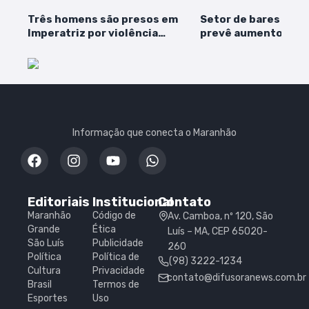
Três homens são presos em
Setor de bares e re
Imperatriz por violência
prevê aumento nos 
doméstica, homicídio e roubo
fim de 2024, aponta
Informação que conecta o Maranhão
Editoriais
Institucional
Contato
Maranhão
Código de
Av. Camboa, nº 120, São
Grande
Ética
Luís – MA, CEP 65020-
São Luís
Publicidade
260
Política
Política de
(98) 3222-1234
Cultura
Privacidade
contato@difusoranews.com.br
Brasil
Termos de
Esportes
Uso