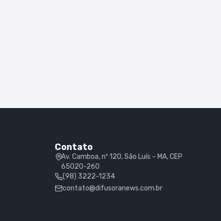
Contato
Av. Camboa, nº 120, São Luís – MA, CEP
65020-260
(98) 3222-1234
contato@difusoranews.com.br