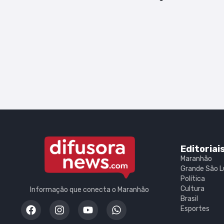
Editoriai
Maranhão
Grande São L
Política
Cultura
Informação que conecta o Maranhão
Brasil
Esportes