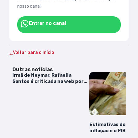
nosso canal!
Entrar no canal
Voltar para o Início
Outras notícias
Irmã de Neymar, Rafaella
Santos é criticada na web por
diferença de foto postada
Estimativas do merc
inflação e o PIB pe
estáveis