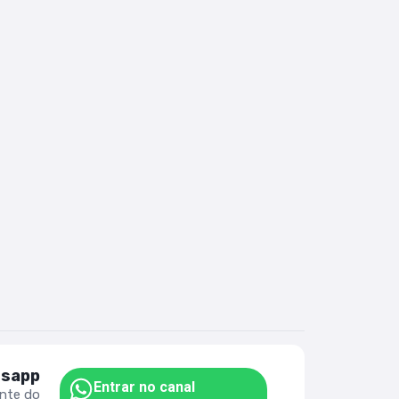
tsapp
Entrar no canal
ente do