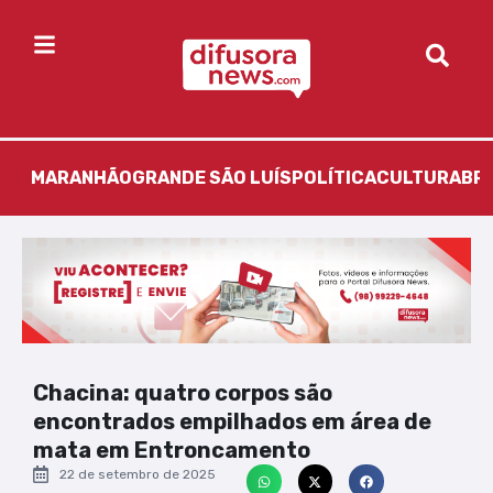
MARANHÃO
GRANDE SÃO LUÍS
POLÍTICA
CULTURA
BR
Chacina: quatro corpos são
encontrados empilhados em área de
mata em Entroncamento
22 de setembro de 2025