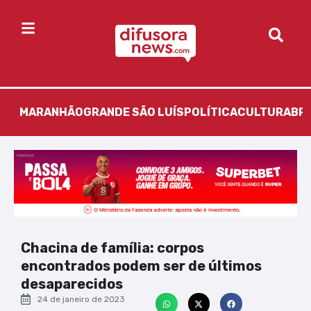
MARANHÃO
GRANDE SÃO LUÍS
POLÍTICA
CULTURA
BR
Chacina de família: corpos
encontrados podem ser de últimos
desaparecidos
24 de janeiro de 2023