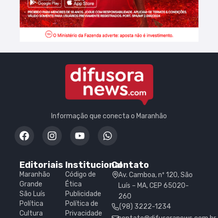
Informação que conecta o Maranhão
Editoriais
Institucional
Contato
Maranhão
Código de
Av. Camboa, nº 120, São
Grande
Ética
Luís – MA, CEP 65020-
São Luís
Publicidade
260
Política
Política de
(98) 3222-1234
Cultura
Privacidade