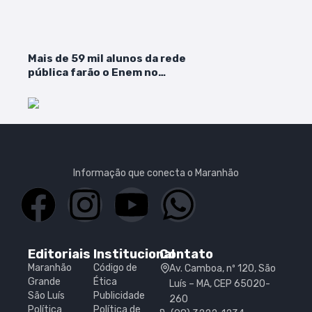
Mais de 59 mil alunos da rede
pública farão o Enem no
Maranhão
Informação que conecta o Maranhão
Editoriais
Institucional
Contato
Maranhão
Código de
Av. Camboa, nº 120, São
Grande
Ética
Luís – MA, CEP 65020-
São Luís
Publicidade
260
Política
Política de