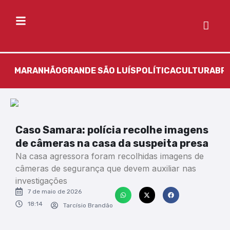
MARANHÃO
GRANDE SÃO LUÍS
POLÍTICA
CULTURA
BR
Caso Samara: polícia recolhe imagens
de câmeras na casa da suspeita presa
Na casa agressora foram recolhidas imagens de
câmeras de segurança que devem auxiliar nas
investigações
7 de maio de 2026
18:14
Tarcísio Brandão