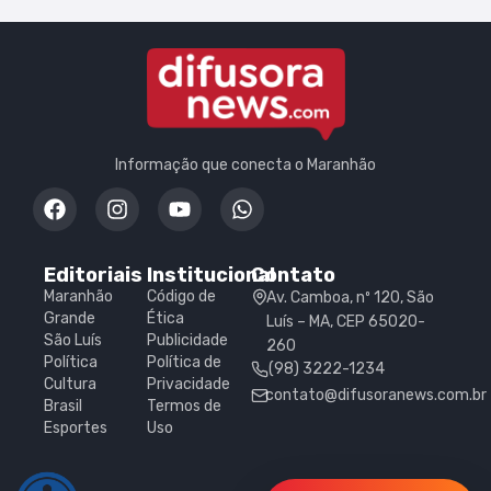
Informação que conecta o Maranhão
Editoriais
Institucional
Contato
Maranhão
Código de
Av. Camboa, nº 120, São
Grande
Ética
Luís – MA, CEP 65020-
São Luís
Publicidade
260
Política
Política de
(98) 3222-1234
Cultura
Privacidade
contato@difusoranews.com.br
Brasil
Termos de
Esportes
Uso