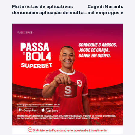
Motoristas de aplicativos
Caged: Maranhão cr
denunciam aplicação de multas
mil empregos em mai
indevidas por
quais os setores qu
videomonitoramento
contrataram