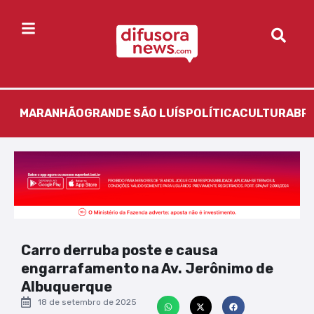
MARANHÃO
GRANDE SÃO LUÍS
POLÍTICA
CULTURA
BR
Carro derruba poste e causa
engarrafamento na Av. Jerônimo de
Albuquerque
18 de setembro de 2025