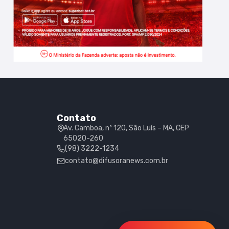
Contato
Av. Camboa, nº 120, São Luís – MA, CEP
65020-260
(98) 3222-1234
contato@difusoranews.com.br