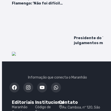
Flamengo: ‘Não foi difícil
escolher, era um sonho que eu
tinha’
Presidente do TCE
julgamentos mesm
três vagas vagas a
plenário
Informação que conecta o Maranhão
Editoriais
Institucional
Contato
Maranhão
Código de
Av. Camboa, nº 120, São