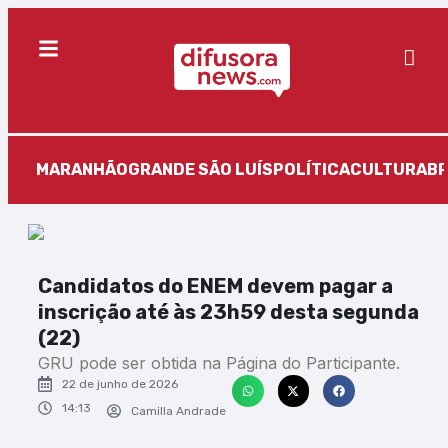
MARANHÃO
GRANDE SÃO LUÍS
POLÍTICA
CULTURA
BR
Candidatos do ENEM devem pagar a
inscrição até às 23h59 desta segunda
(22)
GRU pode ser obtida na Página do Participante.
22 de junho de 2026
14:13
Camilla Andrade