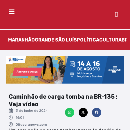
MARANHÃO
GRANDE SÃO LUÍS
POLÍTICA
CULTURA
BR
Caminhão de carga tomba na BR-135 ;
Veja vídeo
3 de junho de 2024
16:01
Difusoranews.com