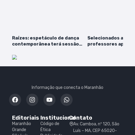
Raízes: espetáculo de dança
Selecionados a espe
contemporânea terá sessão
professores aprov
gratuita em São Luís
concurso protestam
convocação
Informação que conecta o Maranhão
Editoriais
Institucional
Contato
Maranhão
Código de
Av. Camboa, nº 120, São
Grande
Ética
Luís – MA, CEP 65020-