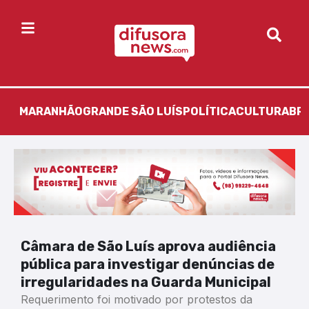
MARANHÃO
GRANDE SÃO LUÍS
POLÍTICA
CULTURA
BR
Câmara de São Luís aprova audiência
pública para investigar denúncias de
irregularidades na Guarda Municipal
Requerimento foi motivado por protestos da