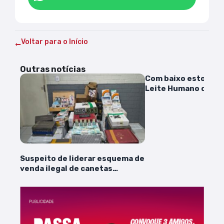
Voltar para o Início
Outras notícias
Com baixo estoque,
Leite Humano do H
precisa de doações
Suspeito de liderar esquema de
venda ilegal de canetas
emagrecedoras é preso na
Grande São Luís