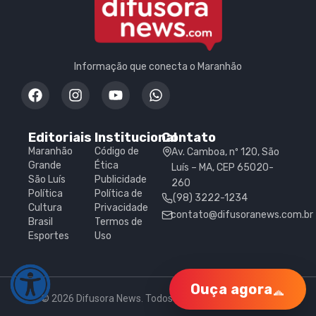
Informação que conecta o Maranhão
Editoriais
Institucional
Contato
Maranhão
Código de
Av. Camboa, nº 120, São
Grande
Ética
Luís – MA, CEP 65020-
São Luís
Publicidade
260
Política
Política de
(98) 3222-1234
Cultura
Privacidade
contato@difusoranews.com.br
Brasil
Termos de
Esportes
Uso
Ouça agora
© 2026 Difusora News. Todos os direitos reservados.