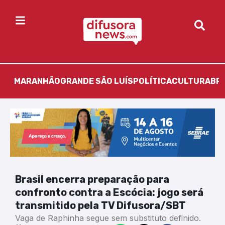
MARANHÃO
GRANDE SÃO LUÍS
POLÍTICA
CULTURA
BR
Brasil encerra preparação para
confronto contra a Escócia: jogo será
transmitido pela TV Difusora/SBT
Vaga de Raphinha segue sem substituto definido.