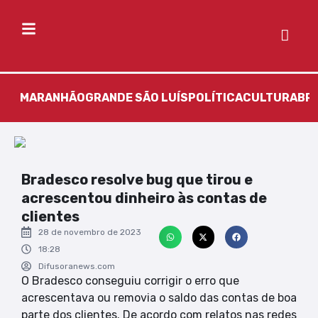
MARANHÃO
GRANDE SÃO LUÍS
POLÍTICA
CULTURA
BR
Bradesco resolve bug que tirou e
acrescentou dinheiro às contas de
clientes
28 de novembro de 2023
18:28
Difusoranews.com
O Bradesco conseguiu corrigir o erro que
acrescentava ou removia o saldo das contas de boa
parte dos clientes. De acordo com relatos nas redes