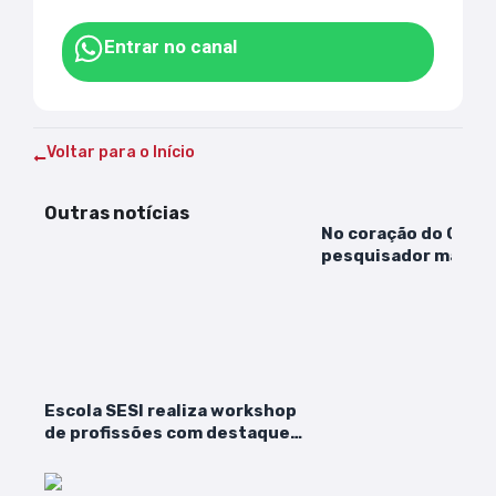
Entrar no canal
Voltar para o Início
Outras notícias
No coração do Gurup
pesquisador maran
revela os riscos e as
esperanças de um r
transformação
Escola SESI realiza workshop
de profissões com destaque
para o setor industrial