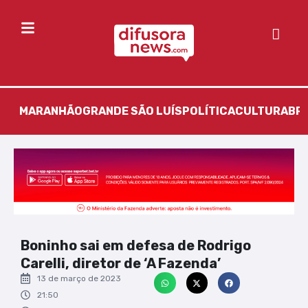
MARANHÃO
GRANDE SÃO LUÍS
POLÍTICA
CULTURA
BR
Boninho sai em defesa de Rodrigo
Carelli, diretor de ‘A Fazenda’
13 de março de 2023
21:50