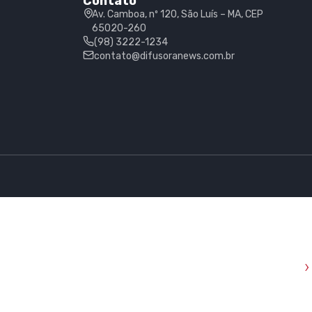
Contato
Av. Camboa, nº 120, São Luís – MA, CEP
65020-260
(98) 3222-1234
contato@difusoranews.com.br
›