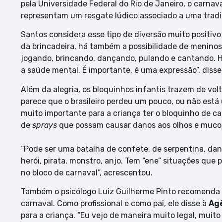
pela Universidade Federal do Rio de Janeiro, o carnava
representam um resgate lúdico associado a uma tradiçã
Santos considera esse tipo de diversão muito positivo
da brincadeira, há também a possibilidade de menino
jogando, brincando, dançando, pulando e cantando. Há
a saúde mental. É importante, é uma expressão”, disse
Além da alegria, os bloquinhos infantis trazem de volta
parece que o brasileiro perdeu um pouco, ou não está
muito importante para a criança ter o bloquinho de c
de
sprays
que possam causar danos aos olhos e muco
“Pode ser uma batalha de confete, de serpentina, dan
herói, pirata, monstro, anjo. Tem “ene” situações qu
no bloco de carnaval”, acrescentou.
Também o psicólogo Luiz Guilherme Pinto recomenda a
carnaval. Como profissional e como pai, ele disse à
Agê
para a criança. “Eu vejo de maneira muito legal, muito