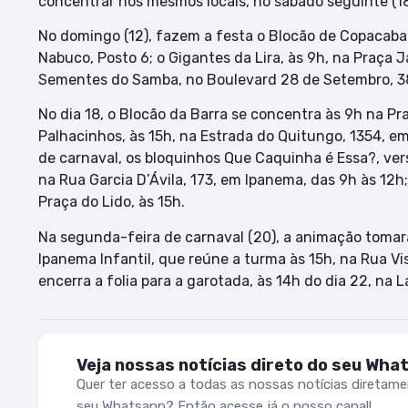
concentrar nos mesmos locais, no sábado seguinte (18
No domingo (12), fazem a festa o Blocão de Copacaba
Nabuco, Posto 6; o Gigantes da Lira, às 9h, na Praça J
Sementes do Samba, no Boulevard 28 de Setembro, 382,
No dia 18, o Blocão da Barra se concentra às 9h na Pra
Palhacinhos, às 15h, na Estrada do Quitungo, 1354, em
de carnaval, os bloquinhos Que Caquinha é Essa?, ver
na Rua Garcia D’Ávila, 173, em Ipanema, das 9h às 12
Praça do Lido, às 15h.
Na segunda-feira de carnaval (20), a animação toma
Ipanema Infantil, que reúne a turma às 15h, na Rua Vi
encerra a folia para a garotada, às 14h do dia 22, na L
Veja nossas notícias direto do seu Wha
Quer ter acesso a todas as nossas notícias diretam
seu Whatsapp? Então acesse já o nosso canal!