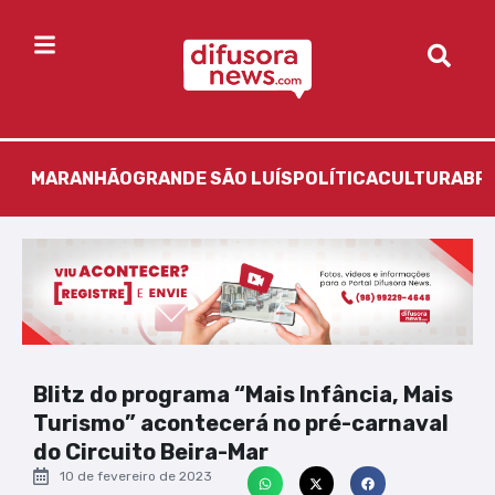
MARANHÃO
GRANDE SÃO LUÍS
POLÍTICA
CULTURA
BR
Blitz do programa “Mais Infância, Mais
Turismo” acontecerá no pré-carnaval
do Circuito Beira-Mar
10 de fevereiro de 2023