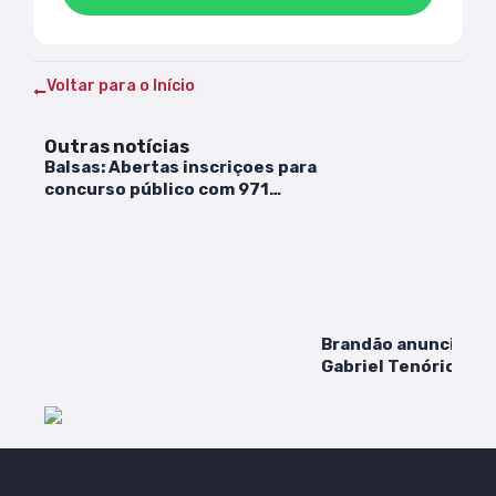
Voltar para o Início
Outras notícias
Balsas: Abertas inscriçoes para
concurso público com 971
vagas
Brandão anuncia Fáb
Gabriel Tenório par
Sagrima e Agemles