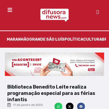
MARANHÃO
GRANDE SÃO LUÍS
POLÍTICA
CULTURA
BR
Biblioteca Benedito Leite realiza
programação especial para as férias
infantis
17 de janeiro de 2023