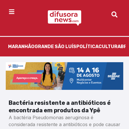
MARANHÃO
GRANDE SÃO LUÍS
POLÍTICA
CULTURA
BR
Bactéria resistente a antibióticos é
encontrada em produtos da Ypê
A bactéria Pseudomonas aeruginosa é
considerada resistente a antibióticos e pode causar