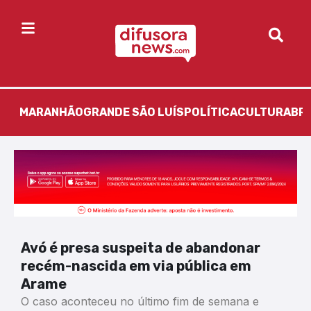
MARANHÃO
GRANDE SÃO LUÍS
POLÍTICA
CULTURA
BR
Avó é presa suspeita de abandonar
recém-nascida em via pública em
Arame
O caso aconteceu no último fim de semana e