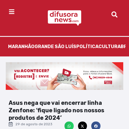
MARANHÃO
GRANDE SÃO LUÍS
POLÍTICA
CULTURA
BR
Asus nega que vai encerrar linha
Zenfone: ‘fique ligado nos nossos
produtos de 2024’
29 de agosto de 2023