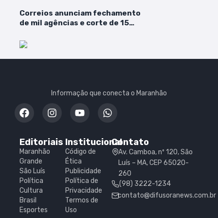
Correios anunciam fechamento
de mil agências e corte de 15
mil funcionários para combater
déficit
Informação que conecta o Maranhão
Editoriais
Institucional
Contato
Maranhão
Código de
Av. Camboa, nº 120, São
Grande
Ética
Luís – MA, CEP 65020-
São Luís
Publicidade
260
Política
Política de
(98) 3222-1234
Cultura
Privacidade
contato@difusoranews.com.br
Brasil
Termos de
Esportes
Uso