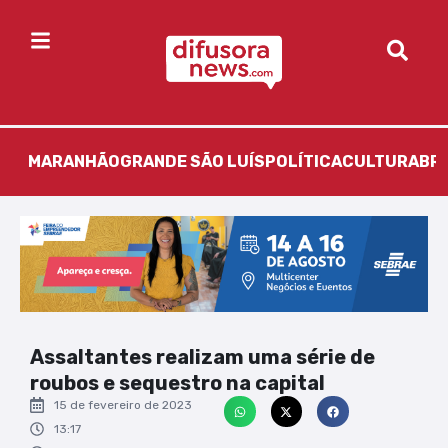
MARANHÃO
GRANDE SÃO LUÍS
POLÍTICA
CULTURA
BR
Assaltantes realizam uma série de
roubos e sequestro na capital
15 de fevereiro de 2023
13:17