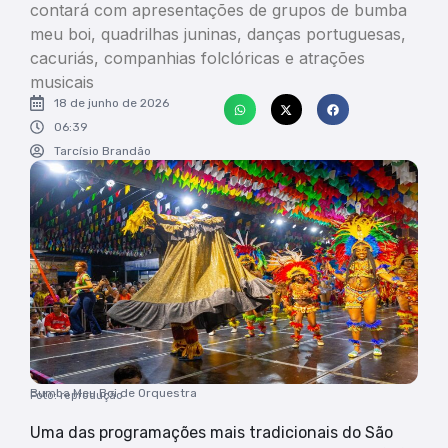
contará com apresentações de grupos de bumba
meu boi, quadrilhas juninas, danças portuguesas,
cacuriás, companhias folclóricas e atrações
musicais
18 de junho de 2026
06:39
Tarcísio Brandão
Bumba Meu Boi de Orquestra
Foto: reprodução
Uma das programações mais tradicionais do São