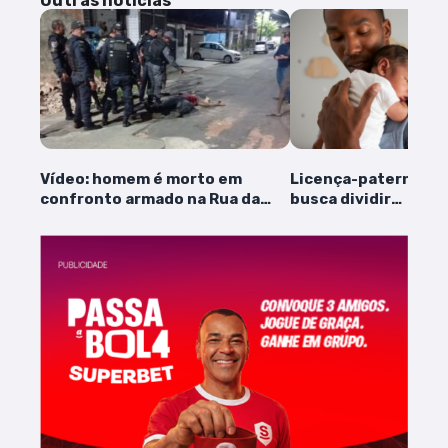
Outras notícias
Vídeo: homem é morto em
Licença-paternidad
confronto armado na Rua da
busca dividir
Vala, na Alemanha
responsabilidades n