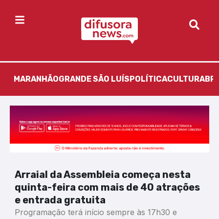
MARANHÃO
GRANDE SÃO LUÍS
POLÍTICA
CULTURA
BR
Arraial da Assembleia começa nesta
quinta-feira com mais de 40 atrações
e entrada gratuita
Programação terá início sempre às 17h30 e