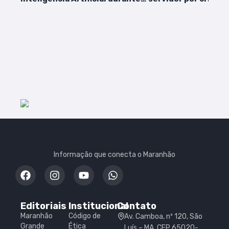
buscas
em redes sociais
Informação que conecta o Maranhão
Editoriais
Institucional
Contato
Maranhão
Código de
Av. Camboa, nº 120, São
Grande
Ética
Luís – MA, CEP 65020-