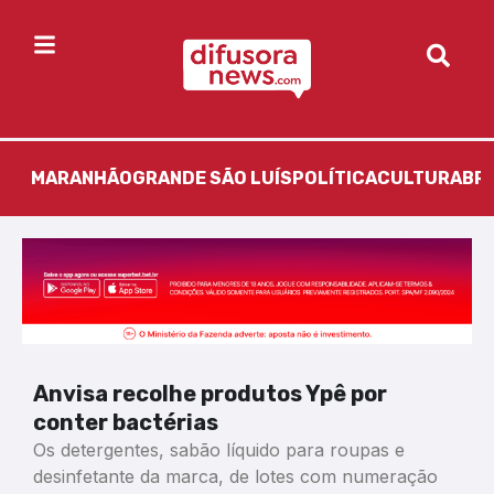
MARANHÃO
GRANDE SÃO LUÍS
POLÍTICA
CULTURA
BR
Anvisa recolhe produtos Ypê por
conter bactérias
Os detergentes, sabão líquido para roupas e
desinfetante da marca, de lotes com numeração