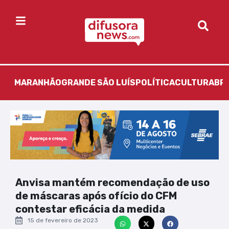
MARANHÃO
GRANDE SÃO LUÍS
POLÍTICA
CULTURA
BR
Anvisa mantém recomendação de uso
de máscaras após ofício do CFM
contestar eficácia da medida
15 de fevereiro de 2023