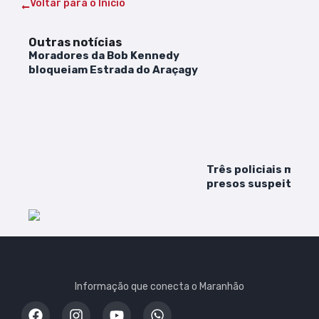
Voltar para o Início
Outras notícias
Moradores da Bob Kennedy
bloqueiam Estrada do Araçagy
Três policiais milit
presos suspeitos d
mediante a extorsã
Luís
Informação que conecta o Maranhão