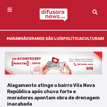
MARANHÃO
GRANDE SÃO LUÍS
POLÍTICA
CULTURA
BR
Alagamento atinge o bairro Vila Nova
República após chuva forte e
moradores apontam obra de drenagem
inacabada