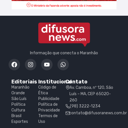
Informação que conecta o Maranhão
Editoriais
Institucional
Contato
Maranhão
Código de
Av. Camboa, nº 120, São
Grande
Ética
Luís – MA, CEP 65020-
São Luís
Publicidade
260
Política
Política de
(98) 3222-1234
Cultura
Privacidade
contato@difusoranews.com.br
Brasil
Termos de
Esportes
Uso