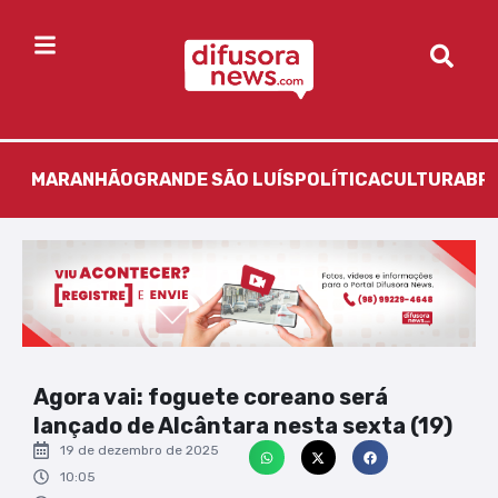
MARANHÃO
GRANDE SÃO LUÍS
POLÍTICA
CULTURA
BR
Agora vai: foguete coreano será
lançado de Alcântara nesta sexta (19)
19 de dezembro de 2025
10:05