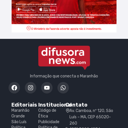
Informação que conecta o Maranhão
Editoriais
Institucional
Contato
Maranhão
Código de
Av. Camboa, nº 120, São
Grande
Ética
Luís – MA, CEP 65020-
São Luís
Publicidade
260
Política
Política de