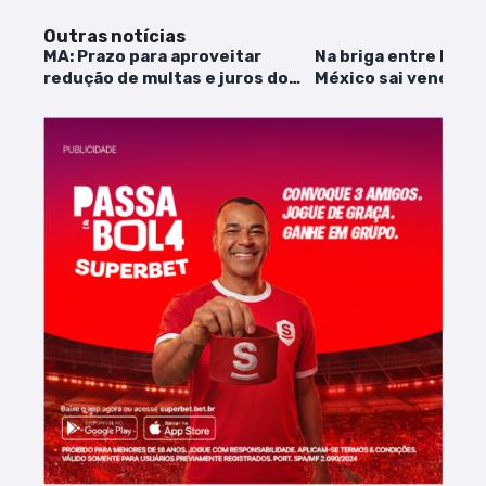
Outras notícias
MA: Prazo para aproveitar
Na briga entre EUA e
redução de multas e juros do
México sai vencedo
ICMS encerra na próxima sexta
(31)