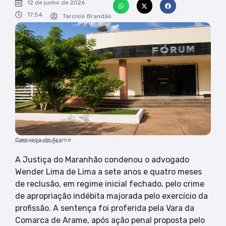
12 de junho de 2026
17:54
Tarcísio Brandão
Comarca de Arame
Foto: reprodução
A Justiça do Maranhão condenou o advogado
Wender Lima de Lima a sete anos e quatro meses
de reclusão, em regime inicial fechado, pelo crime
de apropriação indébita majorada pelo exercício da
profissão. A sentença foi proferida pela Vara da
Comarca de Arame, após ação penal proposta pelo