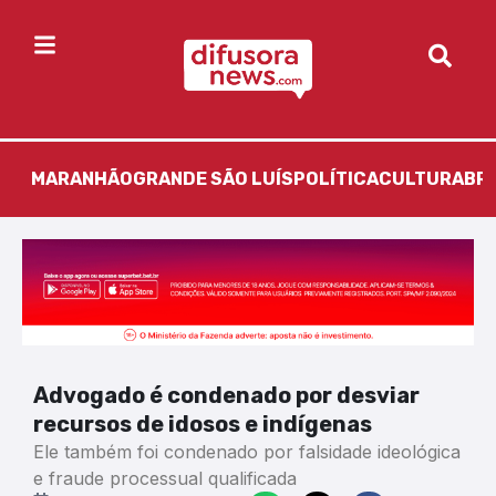
MARANHÃO
GRANDE SÃO LUÍS
POLÍTICA
CULTURA
BR
Advogado é condenado por desviar
recursos de idosos e indígenas
Ele também foi condenado por falsidade ideológica
e fraude processual qualificada