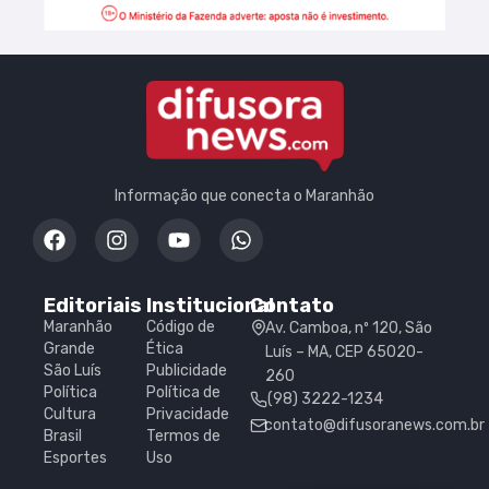
Informação que conecta o Maranhão
Editoriais
Institucional
Contato
Maranhão
Código de
Av. Camboa, nº 120, São
Grande
Ética
Luís – MA, CEP 65020-
São Luís
Publicidade
260
Política
Política de
(98) 3222-1234
Cultura
Privacidade
contato@difusoranews.com.br
Brasil
Termos de
Esportes
Uso