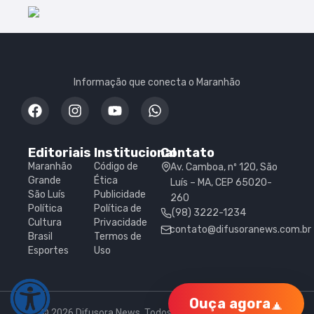
Informação que conecta o Maranhão
Editoriais
Institucional
Contato
Maranhão
Código de
Av. Camboa, nº 120, São
Grande
Ética
Luís – MA, CEP 65020-
São Luís
Publicidade
260
Política
Política de
(98) 3222-1234
Cultura
Privacidade
contato@difusoranews.com.br
Brasil
Termos de
Esportes
Uso
Ouça agora
© 2026 Difusora News. Todos os direitos reservados.