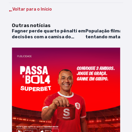
Voltar para o Início
Outras notícias
Fagner perde quarto pênalti em
População filma ho
decisões com a camisa do
tentando matar vizi
Corinthians
facadas após discu