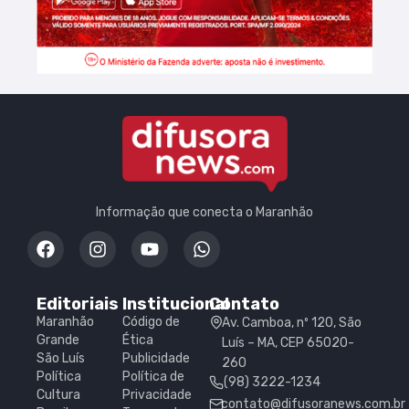
Informação que conecta o Maranhão
Editoriais
Institucional
Contato
Maranhão
Código de
Av. Camboa, nº 120, São
Grande
Ética
Luís – MA, CEP 65020-
São Luís
Publicidade
260
Política
Política de
(98) 3222-1234
Cultura
Privacidade
contato@difusoranews.com.br