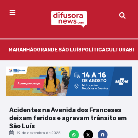
MARANHÃO
GRANDE SÃO LUÍS
POLÍTICA
CULTURA
BR
Acidentes na Avenida dos Franceses
deixam feridos e agravam trânsito em
São Luís
19 de dezembro de 2025