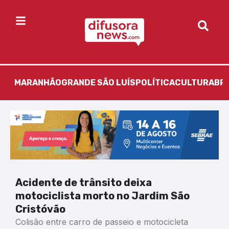
MARANHÃO
GRANDE SÃO LUÍS
POLÍTICA
CULTURA
BR
Acidente de trânsito deixa
motociclista morto no Jardim São
Cristóvão
Colisão entre carro de passeio e motocicleta