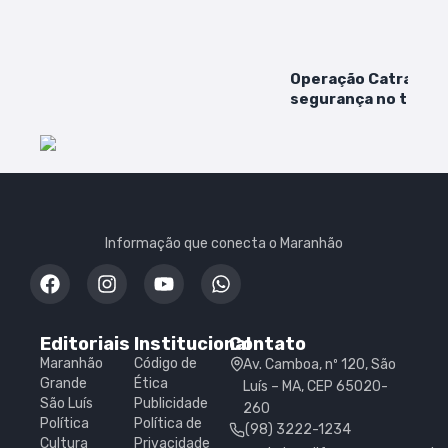
Operação Catraca r
segurança no trans
coletivo de São Luís
Informação que conecta o Maranhão
Editoriais
Institucional
Contato
Maranhão
Código de
Av. Camboa, nº 120, São
Grande
Ética
Luís – MA, CEP 65020-
São Luís
Publicidade
260
Política
Política de
(98) 3222-1234
Cultura
Privacidade