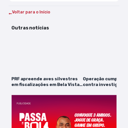
Voltar para o Início
Outras notícias
PRF apreende aves silvestres
Operação cumpre 21
em fiscalizações em Bela Vista
contra investigados
do Maranhão
por abusos sexuais 
menores de idade