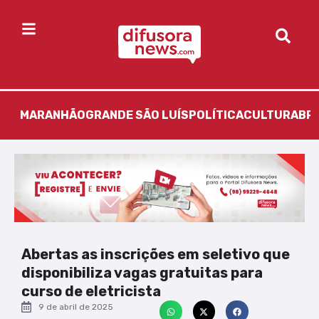
MARANHÃO
GRANDE SÃO LUÍS
POLÍTICA
CULTURA
BR
Abertas as inscrições em seletivo que
disponibiliza vagas gratuitas para
curso de eletricista
9 de abril de 2025