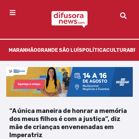
MARANHÃO
GRANDE SÃO LUÍS
POLÍTICA
CULTURA
BR
“A única maneira de honrar a memória
dos meus filhos é com a justiça”, diz
mãe de crianças envenenadas em
Imperatriz