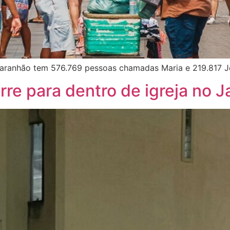
Maranhão tem 576.769 pessoas chamadas Maria e 219.817 
re para dentro de igreja no 