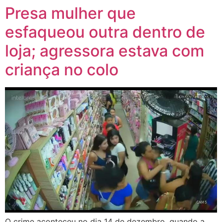
Presa mulher que
esfaqueou outra dentro de
loja; agressora estava com
criança no colo
O crime aconteceu no dia 14 de dezembro, quando a